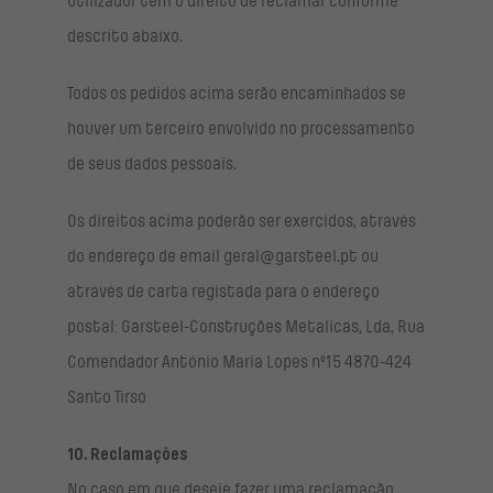
utilizador tem o direito de reclamar conforme
descrito abaixo.
Todos os pedidos acima serão encaminhados se
houver um terceiro envolvido no processamento
de seus dados pessoais.
Os direitos acima poderão ser exercidos, através
do endereço de email geral@garsteel.pt ou
através de carta registada para o endereço
postal: Garsteel-Construções Metalicas, Lda, Rua
Comendador António Maria Lopes nº15 4870-424
Santo Tirso
10. Reclamações
No caso em que deseje fazer uma reclamação