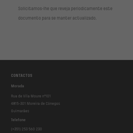
Solicitamos-lhe que reveja periodicamente este
documento para se manter actualizado.
CONTACTOS
Morada
Rua de Vila Moure nº101
4815-301 Moreira de Cónegos
Guimarães
Telefone
(+351) 253 560 230