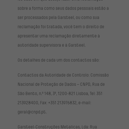
sobre a forma como seus dados pessoais estão a
ser processados pela Garsteel, ou como sua
reclamação foi tratada, você tem o direito de
apresentar uma reclamação diretamente à
autoridade supervisora e à Garsteel.
Os detalhes de cada um dos contactos são:
Contactos da Autoridade de Controlo: Comissão
Nacional de Proteção de Dados – CNPD, Rua de
São Bento, n.º 148, 3º, 1200-821 Lisboa, Tel: 351
213928400, Fax: +351 213976832, e-mail:
geral@cnpd.pt.
Garsteel-Construções Metalicas, Lda: Rua