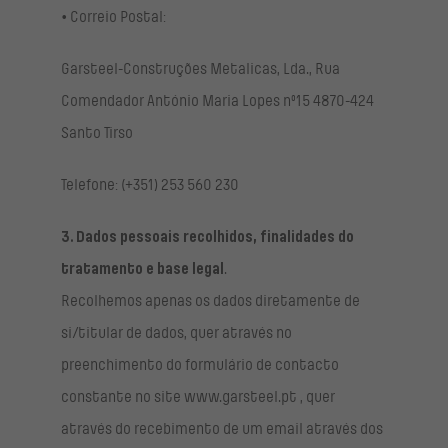
• Correio Postal:
Garsteel-Construções Metalicas, Lda., Rua
Comendador António Maria Lopes nº15 4870-424
Santo Tirso
Telefone: (+351) 253 560 230
3. Dados pessoais recolhidos, finalidades do
tratamento e base legal
.
Recolhemos apenas os dados diretamente de
si/titular de dados, quer através no
preenchimento do formulário de contacto
constante no site www.garsteel.pt , quer
através do recebimento de um email através dos