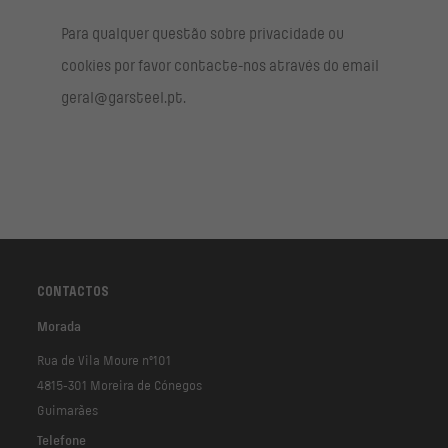
Para qualquer questão sobre privacidade ou
cookies por favor contacte-nos através do email
geral@garsteel.pt.
CONTACTOS
Morada
Rua de Vila Moure nº101
4815-301 Moreira de Cónegos
Guimarães
Telefone